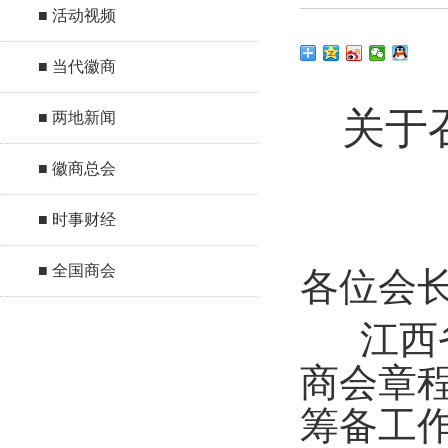
■ 活动视频
■ 当代徽商
关于
■ 两地新闻
■ 徽商总会
■ 时事财经
■ 全国商会
各位会
江西
商会章
筹备工