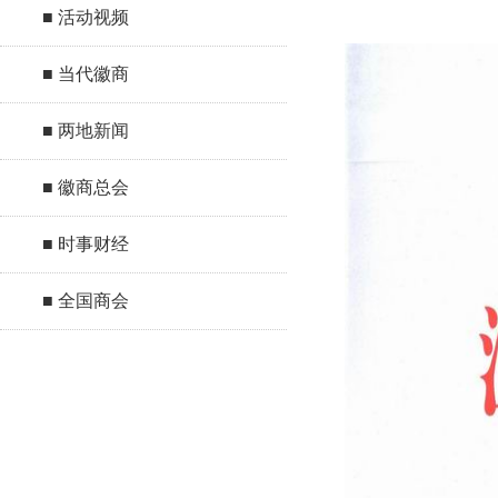
■ 活动视频
■ 当代徽商
■ 两地新闻
■ 徽商总会
■ 时事财经
■ 全国商会