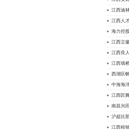
江西迪
江西人
海力控
江西立
江西良
江西墙
西湖区
中海海
江西匠
南昌兴
沪超比
江西校